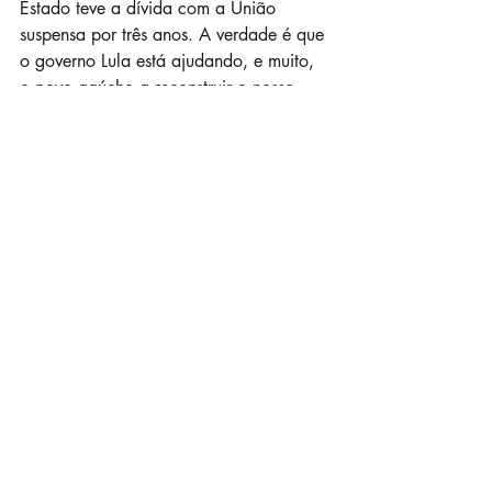
Estado teve a dívida com a União 
suspensa por três anos. A verdade é que 
o governo Lula está ajudando, e muito, 
o povo gaúcho a reconstruir o nosso 
Estado. E vai continuar! Mesmo 
Eduardo Leite tentando negar.
Leia no Sul21.
Rio Grande do Sul
Lula
Eduardo Leite
Meio Ambiente
Artigos
Posts recentes
Ver tudo