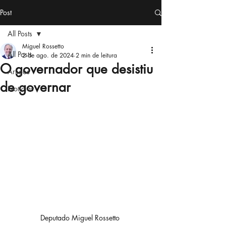
Post
All Posts
Miguel Rossetto
All Posts
2 de ago. de 2024
2 min de leitura
O governador que desistiu
Artigos
de governar
Notícias
Deputado Miguel Rossetto 