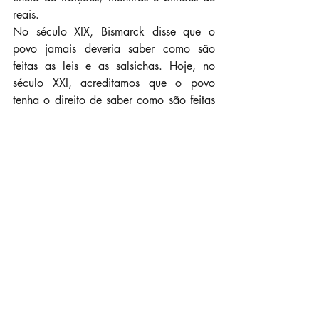
reais.
No século XIX, Bismarck disse que o 
povo jamais deveria saber como são 
feitas as leis e as salsichas. Hoje, no 
século XXI, acreditamos que o povo 
tenha o direito de saber como são feitas 
as comidas que come, as leis que o 
governam e os negócios que destroem 
seu patrimônio.
leia no Sul21
Rio Grande do Sul
Privatização
Corsan
Leite
Artigos