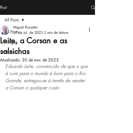
Post
All Posts
Miguel Rossetto
All Posts
17 de jul. de 2023
2 min de leitura
Leite, a Corsan e as
Artigos
salsichas
Notícias
Atualizado:
30 de nov. de 2023
Eduardo Leite, convencido de que o que 
é ruim para o mundo é bom para o Rio 
Grande, entregou-se à tarefa de vender 
a Corsan a qualquer custo