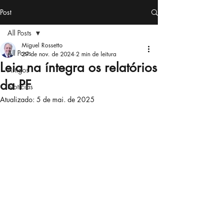
Post
All Posts
Miguel Rossetto
All Posts
29 de nov. de 2024
2 min de leitura
Leia na íntegra os relatórios
Artigos
da PF
Notícias
Atualizado:
5 de mai. de 2025