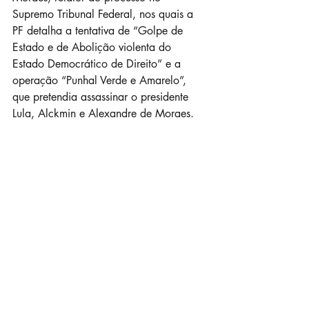
Supremo Tribunal Federal, nos quais a 
PF detalha a tentativa de “Golpe de 
Estado e de Abolição violenta do 
Estado Democrático de Direito” e a 
operação “Punhal Verde e Amarelo”, 
que pretendia assassinar o presidente 
Lula, Alckmin e Alexandre de Moraes.  
Leitura fundamental para criarmos força 
política e enfrentarmos esse momento 
com consistência, contribuindo para que 
Bolsonaro, generais, coronéis e todos os 
envolvidos sejam punidos. Sem anistia! 
Relatório Final - busca e prisão de militares
.
Fazer download de • 13.48MB